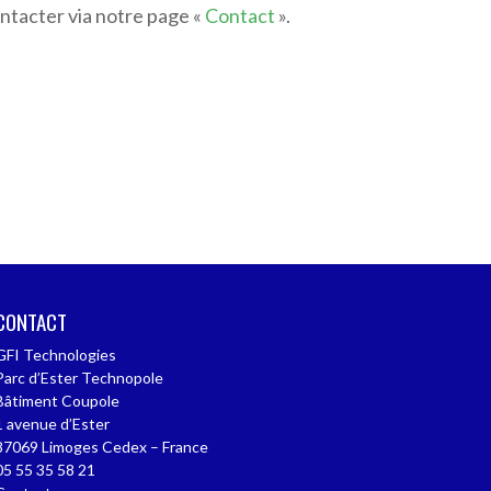
ntacter via notre page «
Contact
».
CONTACT
GFI Technologies
Parc d’Ester Technopole
Bâtiment Coupole
1 avenue d’Ester
87069 Limoges Cedex – France
05 55 35 58 21