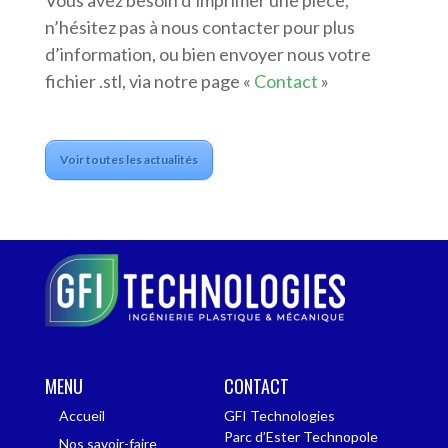
Vous avez besoin d’imprimer une pièce,
n’hésitez pas à nous contacter pour plus
d’information, ou bien envoyer nous votre
fichier .stl, via notre page «
Contact
»
Voir toutes les actualités
MENU
CONTACT
Accueil
GFI Technologies
Parc d’Ester Technopole
Nos savoir-faire